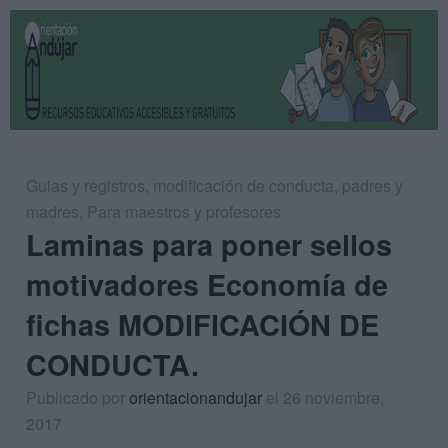
Guias y registros
,
modificación de conducta
,
padres y
madres
,
Para maestros y profesores
Laminas para poner sellos
motivadores Economía de
fichas MODIFICACIÓN DE
CONDUCTA.
Publicado por
orientacionandujar
el 26 noviembre,
2017