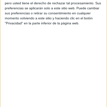
pero usted tiene el derecho de rechazar tal procesamiento. Sus
preferencias se aplicarán solo a este sitio web. Puede cambiar
sus preferencias o retirar su consentimiento en cualquier
ENLACE AFILIADO DE AMAZON
momento volviendo a este sitio y haciendo clic en el botón
"Privacidad" en la parte inferior de la página web.
SI COMPRAS AQUÍ NOS
AYUDAS A MANTENER EL BLOG
La motivación escolar es un proceso psicológico que
determina la manera de enfrentar y realizar las
actividades, tareas educativas y entender la
evaluación que contribuye a que el alumno/a
participe en ellas de una manera más o menos
activa, dedique y distribuya su esfuerzo en un
período de tiempo, se plantee el logro de un
aprendizaje de calidad o meramente el cumplimiento