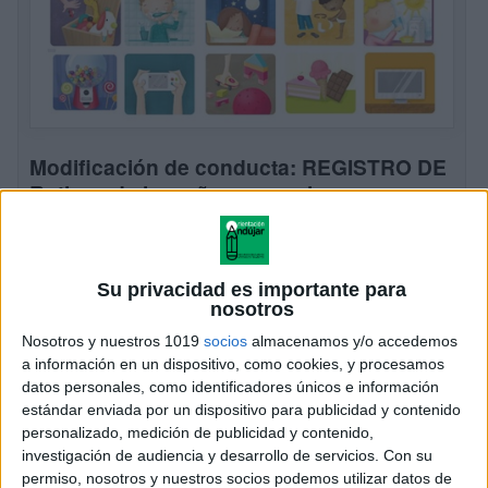
Modificación de conducta: REGISTRO DE
Rutinas de la mañana y noche
Publicado el 25 septiembre, 2022
Desde un punto de vista genérico, entendemos por
rutinas aquellas actividades que realizamos
Su privacidad es importante para
diariamente de forma regular, periódica y sistémica
nosotros
con un carácter ineludible. En cuanto a los hábitos,
Nosotros y nuestros 1019
socios
almacenamos y/o accedemos
consideramos que son modos […]
a información en un dispositivo, como cookies, y procesamos
datos personales, como identificadores únicos e información
SEGUIR LEYENDO
estándar enviada por un dispositivo para publicidad y contenido
personalizado, medición de publicidad y contenido,
investigación de audiencia y desarrollo de servicios.
Con su
permiso, nosotros y nuestros socios podemos utilizar datos de