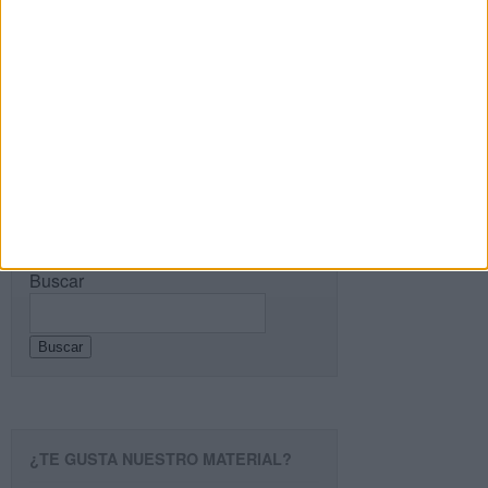
de la […]
SEGUIR LEYENDO
PÁGINA SIGUIENTE »
Buscar
Buscar
¿TE GUSTA NUESTRO MATERIAL?