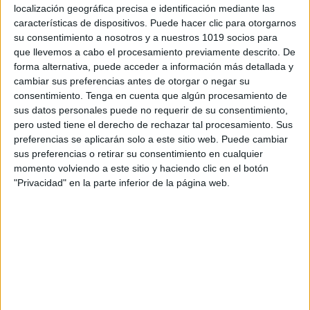
localización geográfica precisa e identificación mediante las
características de dispositivos. Puede hacer clic para otorgarnos
su consentimiento a nosotros y a nuestros 1019 socios para
que llevemos a cabo el procesamiento previamente descrito. De
forma alternativa, puede acceder a información más detallada y
cambiar sus preferencias antes de otorgar o negar su
consentimiento.
Tenga en cuenta que algún procesamiento de
sus datos personales puede no requerir de su consentimiento,
pero usted tiene el derecho de rechazar tal procesamiento. Sus
preferencias se aplicarán solo a este sitio web. Puede cambiar
sus preferencias o retirar su consentimiento en cualquier
momento volviendo a este sitio y haciendo clic en el botón
Carteles motivadores para trabajar la
"Privacidad" en la parte inferior de la página web.
modificación de conducta a través de la
economía de fichas
Publicado el 9 agosto, 2022
Fantásticas láminas para trabajar la motivación de
nuestros alumnos mediante un programa de economía
de fichas. La motivación es una atracción hacia un
objetivo que supone una acción por parte […]