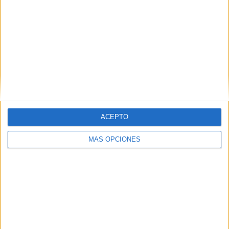
online
Actividades para
la mejora de la
expresión oral
INTERVENCIÓN
EDUCATIVA EN
LA PARÁLISIS
CEREBRAL
Conjunto de
ACEPTO
actividades y
ejercicios para
MÁS OPCIONES
trabajar la
tartamudez
disfemia
Etiquetas:
habla
intervención
logopédica