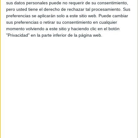
Eficacia-de-los-programas-de-ejercicios-de-
sus datos personales puede no requerir de su consentimiento,
motricidad-oral
pero usted tiene el derecho de rechazar tal procesamiento. Sus
preferencias se aplicarán solo a este sitio web. Puede cambiar
sus preferencias o retirar su consentimiento en cualquier
Ygual-Fernández A, CerveraMérida JF. Eficacia de
momento volviendo a este sitio y haciendo clic en el botón
los programas de ejercicios de motricidad oral para el
"Privacidad" en la parte inferior de la página web.
tratamiento logopédico de las dificultades de habla.
Rev Neurol 2016; 62 (Supl 1): S59-64.
OTROS ARTÍCULOS
RELACIONADOS
EL HABLA Y OTROS ACTOS MOTORES
OROFACIALES NO VERBALES- REVISIÓN PARTE
I
EL HABLA Y OTROS ACTOS MOTORES
OROFACIALES NO VERBALES- REVISIÓN PARTE