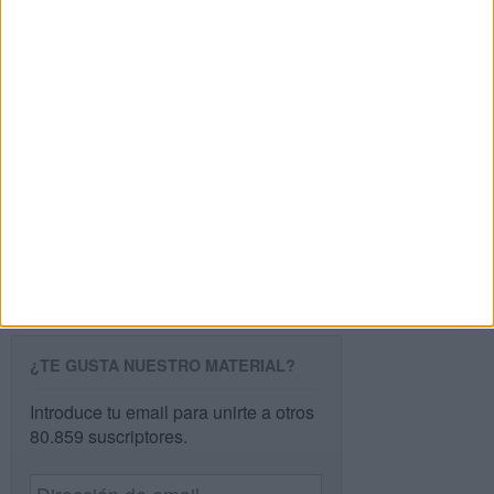
Buscar
Buscar
¿TE GUSTA NUESTRO MATERIAL?
Introduce tu email para unirte a otros
80.859 suscriptores.
Dirección