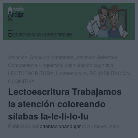
Atención
,
Atención Mantenida
,
Atención Selectiva
,
Competencia Lingüística
,
estimulacion cognitiva
,
LECTOESCRITURA
,
Lectoescritura
,
REHABILITACIÓN
COGNITIVA
Lectoescritura Trabajamos
la atención coloreando
sílabas la-le-li-lo-lu
Publicado por
orientacionandujar
el 27 mayo, 2023