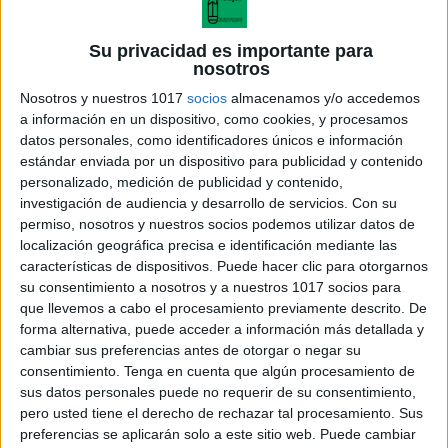
Importancia del reconocimiento de sílabas en
Su privacidad es importante para
la lectoescritura: El reconocimiento de
nosotros
sílabas es una habilidad esencial en el
Nosotros y nuestros 1017
socios
almacenamos y/o accedemos
proceso de adquisición de la lectoescritura.
a información en un dispositivo, como cookies, y procesamos
Las sílabas son unidades fundamentales del
datos personales, como identificadores únicos e información
estándar enviada por un dispositivo para publicidad y contenido
lenguaje que permiten a los niños
personalizado, medición de publicidad y contenido,
comprender y formar palabras. Al reconocer
investigación de audiencia y desarrollo de servicios.
Con su
y manipular sílabas, los niños adquieren la
permiso, nosotros y nuestros socios podemos utilizar datos de
localización geográfica precisa e identificación mediante las
capacidad de segmentar y combinar sonidos,
características de dispositivos. Puede hacer clic para otorgarnos
lo que les facilita la lectura y escritura de
su consentimiento a nosotros y a nuestros 1017 socios para
palabras.
que llevemos a cabo el procesamiento previamente descrito. De
forma alternativa, puede acceder a información más detallada y
cambiar sus preferencias antes de otorgar o negar su
Actividad de colorear sílabas la-le-li-lo-lo:
consentimiento.
Tenga en cuenta que algún procesamiento de
Para llevar a cabo esta actividad, necesitarás
sus datos personales puede no requerir de su consentimiento,
hojas de trabajo con dibujos relacionados con
pero usted tiene el derecho de rechazar tal procesamiento. Sus
las sílabas la-le-li-lo-lo, junto con sílabas
preferencias se aplicarán solo a este sitio web. Puede cambiar