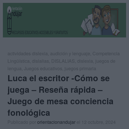
actividades dislexia
,
audición y lenguaje
,
Competencia
Lingüística
,
dislalias
,
DISLALIAS
,
dislexia
,
juegos de
lengua
,
Juegos educativos
,
juegos primaria
Luca el escritor -Cómo se
juega – Reseña rápida –
Juego de mesa conciencia
fonológica
Publicado por
orientacionandujar
el 12 octubre, 2024