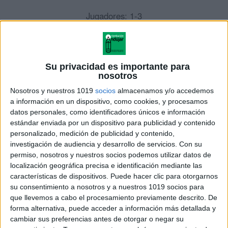
Jugadores: 1-3
Duración: 15’
Autores: ORIENTACIONANDUJAR
Su privacidad es importante para
nosotros
Nosotros y nuestros 1019
socios
almacenamos y/o accedemos
Trabajamos: Atención, toma de decisiones,
a información en un dispositivo, como cookies, y procesamos
flexibilidad cognitiva, competencia lingüística,
datos personales, como identificadores únicos e información
velocidad de procesamiento, vocabulario…
estándar enviada por un dispositivo para publicidad y contenido
personalizado, medición de publicidad y contenido,
investigación de audiencia y desarrollo de servicios.
Con su
permiso, nosotros y nuestros socios podemos utilizar datos de
localización geográfica precisa e identificación mediante las
características de dispositivos. Puede hacer clic para otorgarnos
su consentimiento a nosotros y a nuestros 1019 socios para
que llevemos a cabo el procesamiento previamente descrito. De
forma alternativa, puede acceder a información más detallada y
cambiar sus preferencias antes de otorgar o negar su