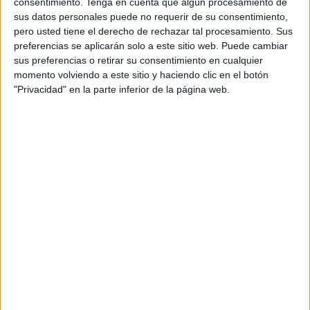
consentimiento.
Tenga en cuenta que algún procesamiento de
sus datos personales puede no requerir de su consentimiento,
pero usted tiene el derecho de rechazar tal procesamiento. Sus
preferencias se aplicarán solo a este sitio web. Puede cambiar
sus preferencias o retirar su consentimiento en cualquier
momento volviendo a este sitio y haciendo clic en el botón
"Privacidad" en la parte inferior de la página web.
ENLACE DE COMPRA
La editorial átomo games tiene dentro de su
catálogo, unas barajas de cartas que pertenecen a
los denominados “serius games” Son juegos
específicamente creados para trabajar contenido
curricular. Y podemos usarlos tanto en el aula como
en casa. Esta colección se llama “Club A” y cuenta