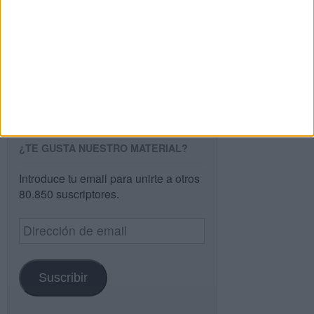
Buscar
Buscar
¿TE GUSTA NUESTRO MATERIAL?
Introduce tu email para unirte a otros
80.850 suscriptores.
Dirección
de
email
Suscribir