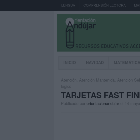
LENGUA
COMPRENSIÓN LECTORA
MA
INICIO
NAVIDAD
MATEMÁTIC
Atención
,
Atención Mantenida
,
Atención Sel
lógico
TARJETAS FAST FI
Publicado por
orientacionandujar
el 14 mayo