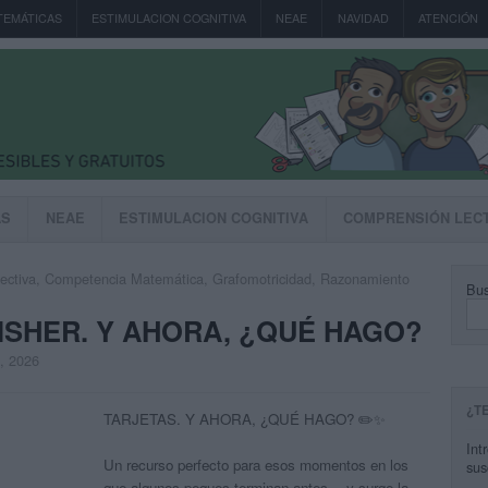
TEMÁTICAS
ESTIMULACION COGNITIVA
NEAE
NAVIDAD
ATENCIÓN
AS
NEAE
ESTIMULACION COGNITIVA
COMPRENSIÓN LEC
ectiva
,
Competencia Matemática
,
Grafomotricidad
,
Razonamiento
Bus
NISHER. Y AHORA, ¿QUÉ HAGO?
, 2026
¿T
TARJETAS. Y AHORA, ¿QUÉ HAGO? ✏️✨
Int
Un recurso perfecto para esos momentos en los
sus
que algunos peques terminan antes… y surge la