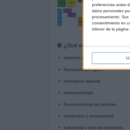
preferencias antes d
datos personales pue
procesamiento. Sus p
consentimiento en cu
inferior de la página
🧠 ¿Qué se trabaja con estas 
Atención y concentración
M
Razonamiento lógico
Orientación espacial
Grafomotricidad
Reconocimiento de patrones
Vocabulario y lectoescritura
Autonomía y toma de decisiones