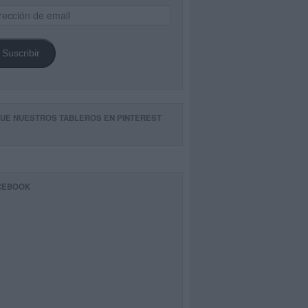
ección
il
Suscribir
GUE NUESTROS TABLEROS EN PINTEREST
CEBOOK