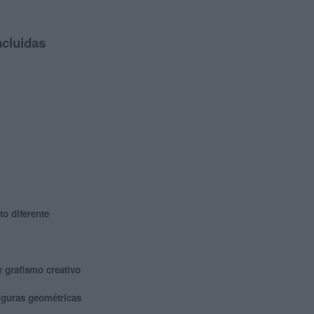
ncluidas
to diferente
y grafismo creativo
iguras geométricas