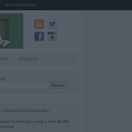
GRAFOMOTRICIDAD
TORA
ATENCIÓN
car
Buscar
E GUSTA NUESTRO MATERIAL?
roduce tu email para unirte a otros 80.859
criptores.