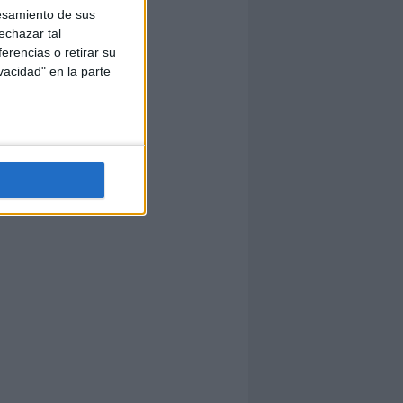
esamiento de sus
echazar tal
erencias o retirar su
vacidad" en la parte