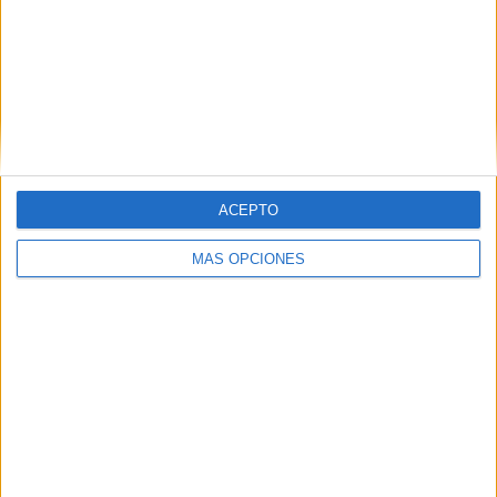
Comparte esto:
Facebook
X
MAS RECURSOS SOBRE ESTE TEMA
CUADERNO
ADAPTACIONES
ACEPTO
METODOLÓGICAS
18 TIPOLOGÍAS
NEAE (TIENDA)
MÁS OPCIONES
INFOGRAFÍAS
PARA
COMPRENDER,
APOYAR Y
ACOMPAÑAR
AL ALUMNADO
NEAE Y
ACNEAE