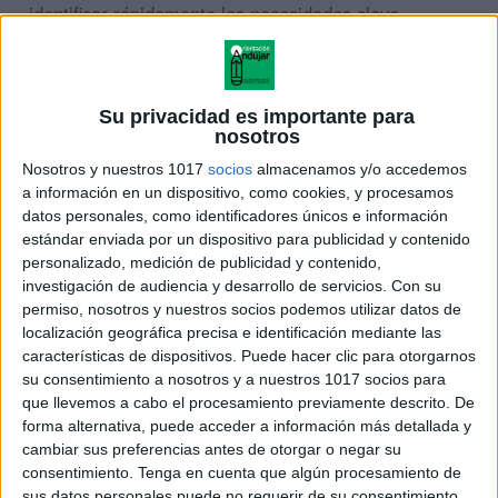
identificar rápidamente las necesidades clave,
conocer estrategias recomendadas, descubrir
recursos útiles y reconocer aquellas prácticas que
conviene evitar.
Su privacidad es importante para
nosotros
Nosotros y nuestros 1017
socios
almacenamos y/o accedemos
a información en un dispositivo, como cookies, y procesamos
datos personales, como identificadores únicos e información
estándar enviada por un dispositivo para publicidad y contenido
personalizado, medición de publicidad y contenido,
investigación de audiencia y desarrollo de servicios.
Con su
permiso, nosotros y nuestros socios podemos utilizar datos de
localización geográfica precisa e identificación mediante las
características de dispositivos. Puede hacer clic para otorgarnos
su consentimiento a nosotros y a nuestros 1017 socios para
que llevemos a cabo el procesamiento previamente descrito. De
forma alternativa, puede acceder a información más detallada y
cambiar sus preferencias antes de otorgar o negar su
consentimiento.
Tenga en cuenta que algún procesamiento de
sus datos personales puede no requerir de su consentimiento,