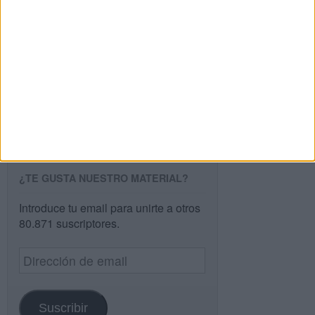
Buscar
Buscar
¿TE GUSTA NUESTRO MATERIAL?
Introduce tu email para unirte a otros
80.871 suscriptores.
Dirección
de
email
Suscribir