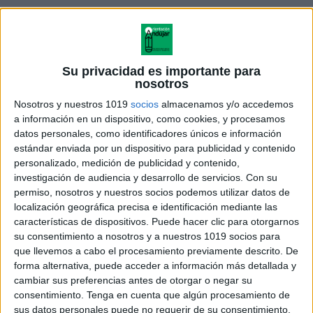
método de lectoescritura es un
material destinado
al aprendizaje simultaneado de la lectura y de la
escritura
de la lengua castellana. Hoy os dejamos
Su privacidad es importante para
nosotros
las fichas correspondientes a la letra n
Nosotros y nuestros 1019
socios
almacenamos y/o accedemos
a información en un dispositivo, como cookies, y procesamos
ejemplo de las fichas de lectoescritura letra n de
datos personales, como identificadores únicos e información
nube
estándar enviada por un dispositivo para publicidad y contenido
personalizado, medición de publicidad y contenido,
investigación de audiencia y desarrollo de servicios.
Con su
permiso, nosotros y nuestros socios podemos utilizar datos de
localización geográfica precisa e identificación mediante las
características de dispositivos. Puede hacer clic para otorgarnos
su consentimiento a nosotros y a nuestros 1019 socios para
que llevemos a cabo el procesamiento previamente descrito. De
forma alternativa, puede acceder a información más detallada y
cambiar sus preferencias antes de otorgar o negar su
consentimiento.
Tenga en cuenta que algún procesamiento de
sus datos personales puede no requerir de su consentimiento,