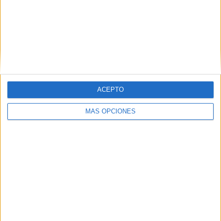
letra n y ñ de
niño
Completo
método de
lectoescritura
paso a paso
letra j y g
ACEPTO
Completo
método de
lectoescritura
MÁS OPCIONES
paso a paso
letra ch de
ducha
Etiquetas:
cartilla
competencia lingüistica
conciencia fonológica
educación infantil