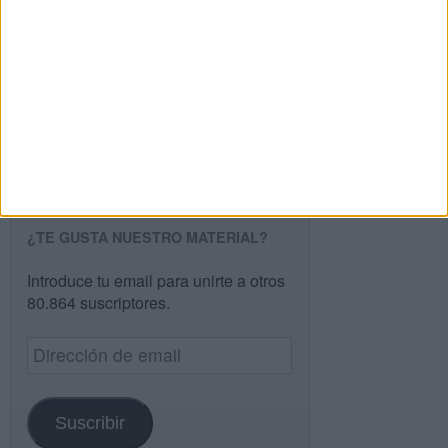
Buscar
Buscar
¿TE GUSTA NUESTRO MATERIAL?
Introduce tu email para unirte a otros
80.864 suscriptores.
Dirección
de
email
Suscribir