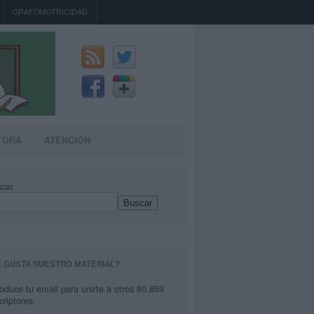
GRAFOMOTRICIDAD
TORA
ATENCIÓN
car
Buscar
E GUSTA NUESTRO MATERIAL?
roduce tu email para unirte a otros 80.859
criptores.