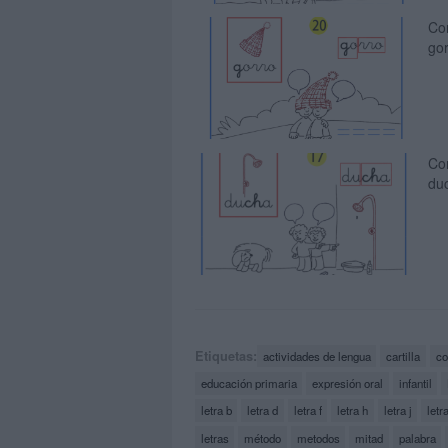
Co
gor
Com
du
Etiquetas:
actividades de lengua
cartilla
co
educación primaria
expresión oral
infantil
letra b
letra d
letra f
letra h
letra j
letra
letras
método
metodos
mitad
palabra