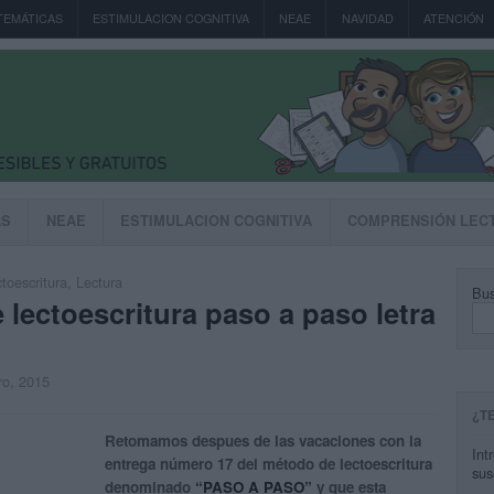
TEMÁTICAS
ESTIMULACION COGNITIVA
NEAE
NAVIDAD
ATENCIÓN
AS
NEAE
ESTIMULACION COGNITIVA
COMPRENSIÓN LEC
toescritura
,
Lectura
Bus
lectoescritura paso a paso letra
ro, 2015
¿T
Retomamos despues de las vacaciones con la
Int
entrega número 17 del método de lectoescritura
sus
denominado
“PASO A PASO”
y que esta