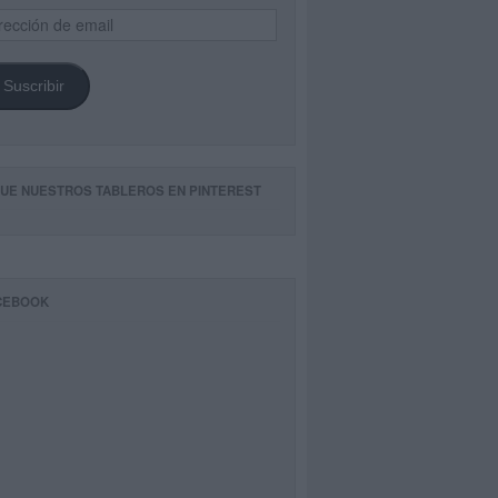
ección
il
Suscribir
GUE NUESTROS TABLEROS EN PINTEREST
CEBOOK