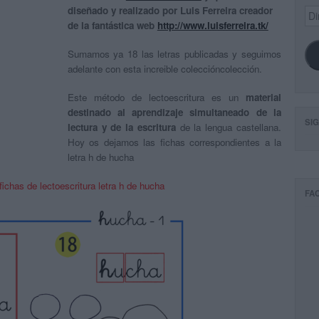
diseñado y realizado por Luis Ferreira creador
Dir
de
de la fantástica web
http://www.luisferreira.tk/
ema
Sumamos ya 18 las letras publicadas y seguimos
adelante con esta increible coleccióncolección.
Este método de lectoescritura es un
material
destinado al aprendizaje simultaneado de la
SI
lectura y de la escritura
de la lengua castellana.
Hoy os dejamos las fichas correspondientes a la
letra h de hucha
fichas de lectoescritura letra h de hucha
FA