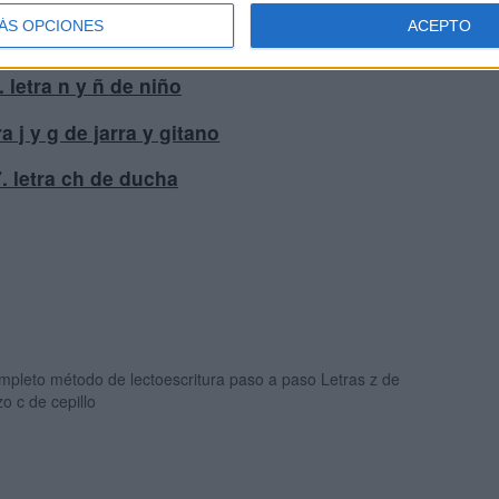
ÁS OPCIONES
ACEPTO
14. letra n de nube
. letra n y ñ de niño
ra j y g de jarra y gitano
. letra ch de ducha
mpleto método de lectoescritura paso a paso Letras z de
o c de cepillo