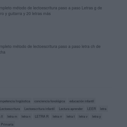
mpleto método de lectoescritura paso a paso Letras g de
ro y guitarra y 20 letras más
pleto método de lectoescritura paso a paso letra ch de
cha
mpetencia lingüistica
conciencia fonológica
educación infantil
Lectoescritura
Lectoescritura infantil
Lectura aprender
LEER
letra
 ll
letra m
letra n
LETRA R
letra rr
letra t
letra v
letra y
Primaria