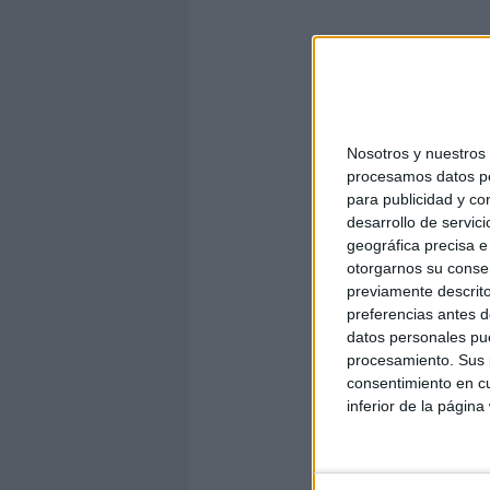
0
4
0
Nosotros y nuestro
06. let
procesamos datos per
para publicidad y co
desarrollo de servici
geográfica precisa e 
0
otorgarnos su conse
previamente descrito
preferencias antes d
datos personales pue
10. 
procesamiento. Sus p
consentimiento en cu
inferior de la página