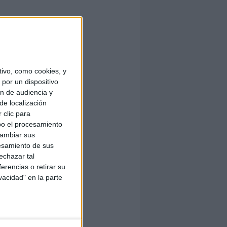
ivo, como cookies, y
por un dispositivo
ón de audiencia y
de localización
 clic para
bo el procesamiento
cambiar sus
esamiento de sus
echazar tal
erencias o retirar su
vacidad" en la parte