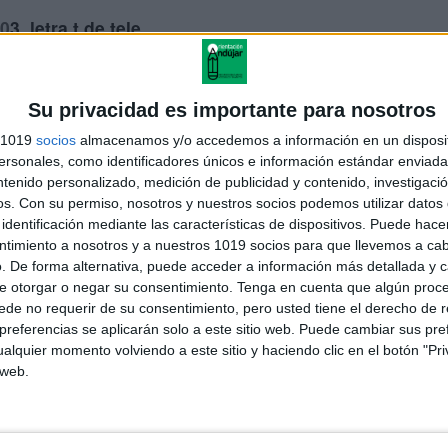
0
3. letra t de tele
. LETRA D DE dedo
5. letra M de moto
Su privacidad es importante para nosotros
s 1019
socios
almacenamos y/o accedemos a información en un disposit
ra C de casa y Q de queso
sonales, como identificadores únicos e información estándar enviada 
ntenido personalizado, medición de publicidad y contenido, investigaci
07. letra r de roca
os.
Con su permiso, nosotros y nuestros socios podemos utilizar datos 
identificación mediante las características de dispositivos. Puede hacer
8. letra rr de perra
ntimiento a nosotros y a nuestros 1019 socios para que llevemos a ca
. De forma alternativa, puede acceder a información más detallada y 
09. letra r de pera
e otorgar o negar su consentimiento.
Tenga en cuenta que algún proc
de no requerir de su consentimiento, pero usted tiene el derecho de r
letras b-v boca – vaso
referencias se aplicarán solo a este sitio web. Puede cambiar sus pref
alquier momento volviendo a este sitio y haciendo clic en el botón "Pri
11. letra f de foca
 web.
12. letra ll de llave
13. letra y de yo