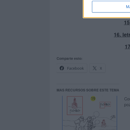
M
15
16. let
17
Comparte esto:
Facebook
X
MAS RECURSOS SOBRE ESTE TEMA
Co
poz