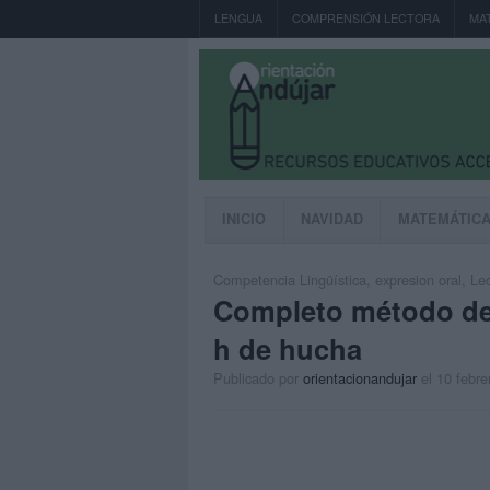
LENGUA
COMPRENSIÓN LECTORA
MA
INICIO
NAVIDAD
MATEMÁTIC
Competencia Lingüística
,
expresion oral
,
Lec
Completo método de 
h de hucha
Publicado por
orientacionandujar
el 10 febre