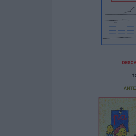
DESCA
1
ANTE