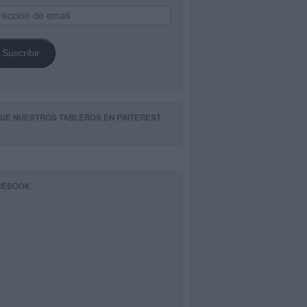
ección
il
Suscribir
GUE NUESTROS TABLEROS EN PINTEREST
CEBOOK