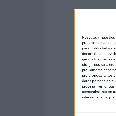
0
4
0
06. let
Nosotros y nuestro
procesamos datos per
para publicidad y co
desarrollo de servici
0
geográfica precisa e 
otorgarnos su conse
previamente descrito
preferencias antes d
10. 
datos personales pue
procesamiento. Sus p
consentimiento en cu
inferior de la página