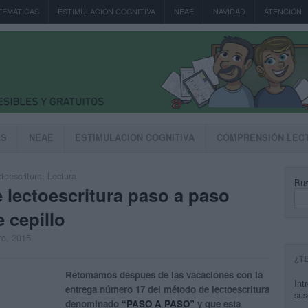
TEMÁTICAS
ESTIMULACION COGNITIVA
NEAE
NAVIDAD
ATENCIÓN
AS
NEAE
ESTIMULACION COGNITIVA
COMPRENSIÓN LEC
toescritura
,
Lectura
Bus
lectoescritura paso a paso
 cepillo
ro, 2015
¿T
Retomamos despues de las vacaciones con la
Int
entrega número 17 del método de lectoescritura
sus
denominado
“PASO A PASO”
y que esta