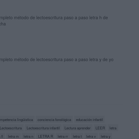
pleto método de lectoescritura paso a paso letra h de
cha
pleto método de lectoescritura paso a paso letra y de yo
mpetencia lingüistica
conciencia fonológica
educación infantil
Lectoescritura
Lectoescritura infantil
Lectura aprender
LEER
letra
 ll
letra m
letra n
LETRA R
letra rr
letra t
letra v
letra y