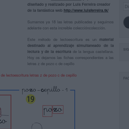
diseñado y realizado por Luis Ferreira creador
Dir
de
de la fantástica web
http://www.luisferreira.tk/
ema
Sumamos ya 18 las letras publicadas y seguimos
adelante con esta increible coleccióncolección.
Este método de lectoescritura es un
material
destinado al aprendizaje simultaneado de la
SI
lectura y de la escritura
de la lengua castellana.
Hoy os dejamos las fichas correspondientes a las
letras z de pozo c de cepillo
 de lectoescritura letras z de pozo c de cepillo
FA