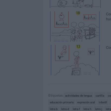
Com
hu
Com
Etiquetas:
actividades de lengua
cartilla
co
educación primaria
expresión oral
infantil
letra b
letra d
letra f
letra h
letra j
letra