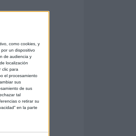
ivo, como cookies, y
por un dispositivo
ón de audiencia y
de localización
 clic para
bo el procesamiento
cambiar sus
esamiento de sus
echazar tal
erencias o retirar su
vacidad" en la parte