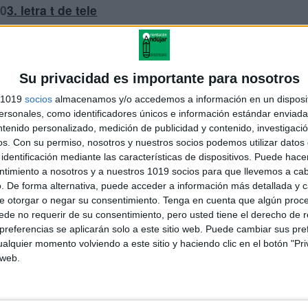
0
3. letra t de tele
. LETRA D DE dedo
5. letra M de moto
Su privacidad es importante para nosotros
ra C de casa y Q de queso
s 1019
socios
almacenamos y/o accedemos a información en un disposit
sonales, como identificadores únicos e información estándar enviada 
07. letra r de roca
ntenido personalizado, medición de publicidad y contenido, investigaci
os.
Con su permiso, nosotros y nuestros socios podemos utilizar datos 
8. letra rr de perra
identificación mediante las características de dispositivos. Puede hacer
ntimiento a nosotros y a nuestros 1019 socios para que llevemos a ca
09. letra r de pera
. De forma alternativa, puede acceder a información más detallada y 
e otorgar o negar su consentimiento.
Tenga en cuenta que algún proc
letras b-v boca – vaso
de no requerir de su consentimiento, pero usted tiene el derecho de r
referencias se aplicarán solo a este sitio web. Puede cambiar sus pref
11. letra f de foca
alquier momento volviendo a este sitio y haciendo clic en el botón "Pri
 web.
12. letra ll de llave
13. letra y de yo