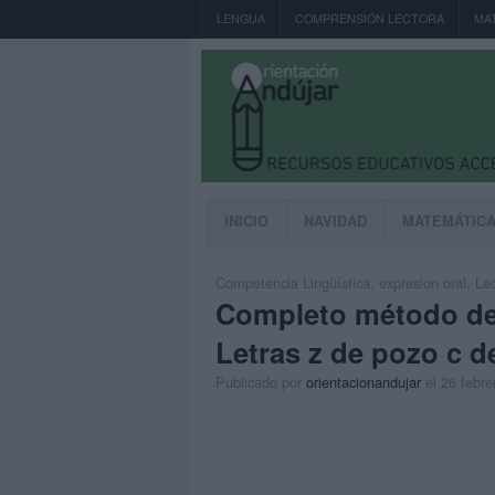
LENGUA
COMPRENSIÓN LECTORA
MA
INICIO
NAVIDAD
MATEMÁTIC
Competencia Lingüística
,
expresion oral
,
Lec
Completo método de 
Letras z de pozo c de
Publicado por
orientacionandujar
el 26 febre