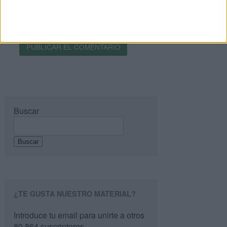
Recibir un correo electrónico con cada nueva
entrada.
Buscar
Buscar
¿TE GUSTA NUESTRO MATERIAL?
Introduce tu email para unirte a otros
80.864 suscriptores.