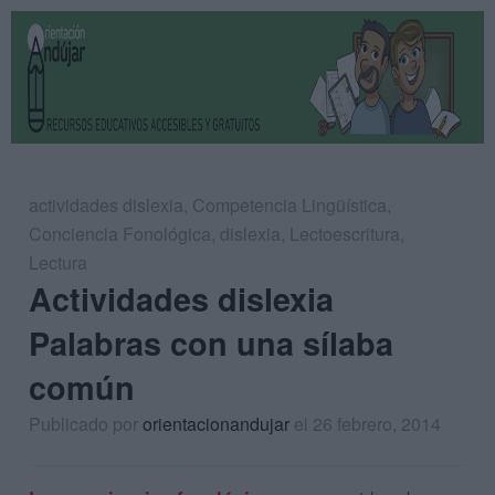
actividades dislexia
,
Competencia Lingüística
,
Conciencia Fonológica
,
dislexia
,
Lectoescritura
,
Lectura
Actividades dislexia
Palabras con una sílaba
común
Publicado por
orientacionandujar
el 26 febrero, 2014