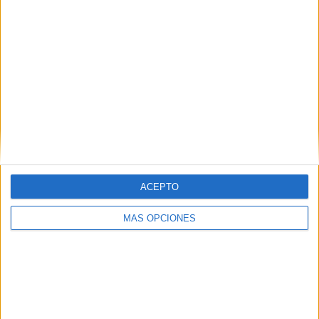
MAS RECURSOS SOBRE ESTE TEMA
TRABAJAMOS
LA
CONCIENCIA
SILÁBICA fuga
de sílabas
Ejercicios
dislexia
Encuentra la
sílaba repetida
ACEPTO
en estas
palabras
MÁS OPCIONES
Ejercicios
dislexia
Palabras con
todas sus
sílabas
comunes menos