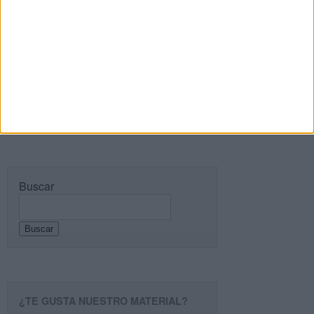
comentarios a esta entrada.
Recibir un correo electrónico con cada nueva
entrada.
Buscar
Buscar
¿TE GUSTA NUESTRO MATERIAL?