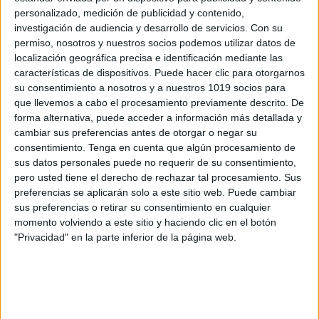
personalizado, medición de publicidad y contenido,
directas e inversas específicas de los bloques 1º y 2º
investigación de audiencia y desarrollo de servicios.
Con su
respectivamente. Se trabajan todas las posibles
permiso, nosotros y nuestros socios podemos utilizar datos de
posiciones de cada fonema-grafema, cubriendo toda
localización geográfica precisa e identificación mediante las
la casuística de la mecánica de la lengua escrita
características de dispositivos. Puede hacer clic para otorgarnos
su consentimiento a nosotros y a nuestros 1019 socios para
castellana. Disminuye la presencia de la letra cursiva
que llevemos a cabo el procesamiento previamente descrito. De
y aumenta progresivamente la de la letra strip. Las
forma alternativa, puede acceder a información más detallada y
mayúsculas se emplean cuando es normativo y en
cambiar sus preferencias antes de otorgar o negar su
consentimiento.
Tenga en cuenta que algún procesamiento de
oraciones y textos.
sus datos personales puede no requerir de su consentimiento,
pero usted tiene el derecho de rechazar tal procesamiento. Sus
preferencias se aplicarán solo a este sitio web. Puede cambiar
sus preferencias o retirar su consentimiento en cualquier
momento volviendo a este sitio y haciendo clic en el botón
"Privacidad" en la parte inferior de la página web.